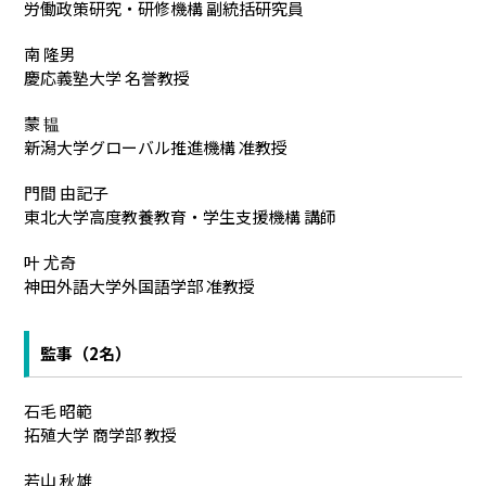
労働政策研究・研修機構 副統括研究員
南 隆男
慶応義塾大学 名誉教授
蒙 韫
新潟大学グローバル推進機構 准教授
門間 由記子
東北大学高度教養教育・学生支援機構 講師
叶 尤奇
神田外語大学外国語学部 准教授
監事（2名）
石毛 昭範
拓殖大学 商学部 教授
若山 秋雄