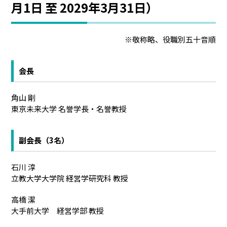
月1日 至 2029年3月31日）
※敬称略、役職別五十音順
会長
角山 剛
東京未来大学 名誉学長・名誉教授
副会長（3名）
石川 淳
立教大学大学院 経営学研究科 教授
高橋 潔
大手前大学 経営学部 教授