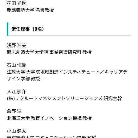
花田 光世
慶應義塾大学 名誉教授
常任理事（9名）
浅野 浩美
開志創造大学大学院 事業創造研究科 教授
石山 恒貴
法政大学 大学院地域創造インスティテュート／キャリアデ
ザイン学部 教授
入江 崇介
(株)リクルートマネジメントソリューションズ 研究主幹
亀野 淳
北海道大学 教育イノベーション機構 教授
小山 健太
東京経済大学 コミュニケーション学部 教授