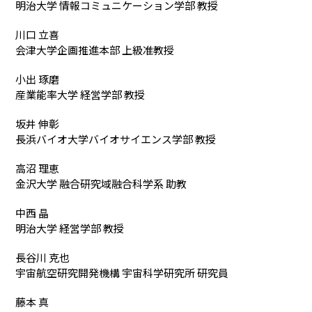
明治大学 情報コミュニケーション学部 教授
川口 立喜
会津大学企画推進本部 上級准教授
小出 琢磨
産業能率大学 経営学部 教授
坂井 伸彰
長浜バイオ大学バイオサイエンス学部 教授
高沼 理恵
金沢大学 融合研究域融合科学系 助教
中西 晶
明治大学 経営学部 教授
長谷川 克也
宇宙航空研究開発機構 宇宙科学研究所 研究員
藤本 真